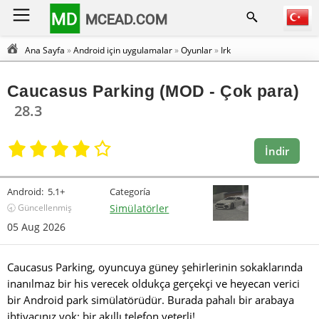
MD
MCEAD.COM
Ana Sayfa
»
Android için uygulamalar
»
Oyunlar
»
Irk
Caucasus Parking (MOD - Çok para)
28.3
İndir
Android:
5.1+
Categoría
🕣 Güncellenmiş
Simülatörler
05 Aug 2026
Caucasus Parking, oyuncuya güney şehirlerinin sokaklarında
inanılmaz bir his verecek oldukça gerçekçi ve heyecan verici
bir Android park simülatörüdür. Burada pahalı bir arabaya
ihtiyacınız yok; bir akıllı telefon yeterli!