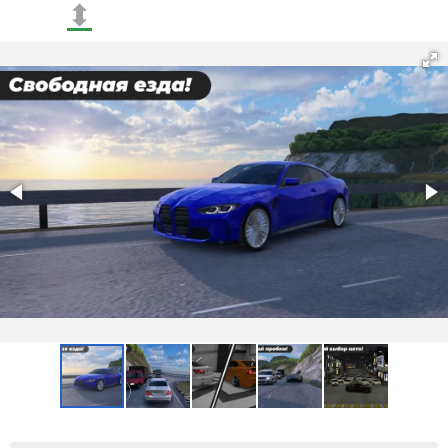
⬍
Sürüş fiziği de önemli ölçüde geliştirildi. Geliştiriciler,
araç kontrolünü etkileyen tüm faktörleri en doğru
şekilde yeniden oluşturmak için ellerinden geleni
yaptılar, böylece mümkün olan en gerçekçi deneyimi
oluşturmayı başardılar;
Yeni kontrol işlevleri eklendi;
Oyunun grafikleri daha da gerçekçi hale geldi ve artık
sadece park etme görevlerini yerine getirmekle
kalmayıp, şehrin manzaralarının tadını çıkararak şehirde
dolaşabilirsiniz;
Yeni görevler ve zorluklar eklendi, bunları yerine
getirerek manevra becerilerinizi geliştirecek ve
direksiyon başında özgüven kazanacaksınız.