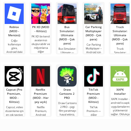
Roblox
PK XD (MOD
Bus
Car Parking
Truck
(MOD -
- Kilitsiz)
Simulator:
Multiplayer
Simulator:
Menüsü)
Ultimate
(MOD - Çok
Ultimate
PK XD'de kendi
(MOD - Çok
para)
(MOD - Çok
avatarınızı
Çoğu
para)
para)
oluşturabilir ve
kullanıcıya
Car Parking
milyonlarca
göre,
Multiplayer –
Bus Simulator:
Truck
diğer
Android'deki
Android için
Ultimate —
Simulator:
katılımcıya
en popüler
tasarlanmış,
renkli ve
Ultimate, bir
katılabilirsiniz.
oyun hâlâ
oyuncuların
heyecan verici
yük taşımacılığı
Renkli
Roblox. Bu
araç kontrol
bir Android
simülatörü ile
proje, sınırsız
unsurlarını
oyunu,
Android için
olanaklarıyla
kullanarak
oyunculara
bir iş
dünyanın dört
bileşeninin
bir
Capcut (Pro
Netflix
Draw
TikTok
XAPK
Premium,
Premium
Cartoons 2
Premium
Installer
MOD -
(MOD - Her
PRO
(MOD -
XAPK Installer -
Kilitsiz)
şey açık)
Kilitsiz)
android'e.xapk
Draw Cartoons
uygulamalarını
2 PRO - çizgi
Capcut, video
Netflix
TikTok
yüklemenizi
film yaratmayı
düzenleme için
Premium,
Premium —
sağlar. Oldukça
hayal ettiniz,
en çok tavsiye
Android
diğer
basit ve
ancak her şey
edilen
cihazlarda film,
kullanıcılarla
anlaşılır bir
çok zor ve
araçlardan biri
dizi ve TV
çevrimiçi
hatta imkansız
olarak öne
şovlarını
buluşmanızı
çıkıyor ve hem
izlemek için en
veya özel bir